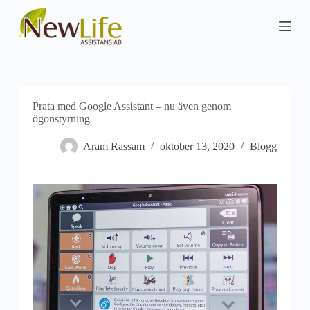
S
k
i
p
t
o
c
o
Prata med Google Assistant – nu även genom
n
ögonstyrning
t
e
Aram Rassam
oktober 13, 2020
Blogg
n
t