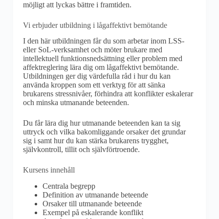
möjligt att lyckas bättre i framtiden.
Vi erbjuder utbildning i lågaffektivt bemötande
I den här utbildningen får du som arbetar inom LSS-
eller SoL-verksamhet och möter brukare med
intellektuell funktionsnedsättning eller problem med
affektreglering lära dig om lågaffektivt bemötande.
Utbildningen ger dig värdefulla råd i hur du kan
använda kroppen som ett verktyg för att sänka
brukarens stressnivåer, förhindra att konflikter eskalerar
och minska utmanande beteenden.
Du får lära dig hur utmanande beteenden kan ta sig
uttryck och vilka bakomliggande orsaker det grundar
sig i samt hur du kan stärka brukarens trygghet,
självkontroll, tillit och självförtroende.
Kursens innehåll
Centrala begrepp
Definition av utmanande beteende
Orsaker till utmanande beteende
Exempel på eskalerande konflikt