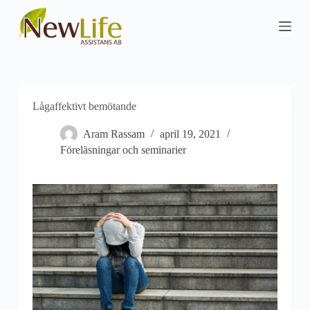
S
k
i
p
t
o
c
o
Lågaffektivt bemötande
n
t
Aram Rassam
april 19, 2021
e
n
Föreläsningar och seminarier
t