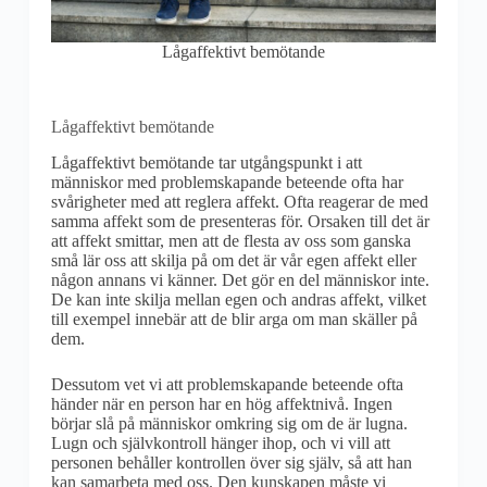
Lågaffektivt bemötande
Lågaffektivt bemötande
Lågaffektivt bemötande tar utgångspunkt i att
människor med problemskapande beteende ofta har
svårigheter med att reglera affekt. Ofta reagerar de med
samma affekt som de presenteras för. Orsaken till det är
att affekt smittar, men att de flesta av oss som ganska
små lär oss att skilja på om det är vår egen affekt eller
någon annans vi känner. Det gör en del människor inte.
De kan inte skilja mellan egen och andras affekt, vilket
till exempel innebär att de blir arga om man skäller på
dem.
Dessutom vet vi att problemskapande beteende ofta
händer när en person har en hög affektnivå. Ingen
börjar slå på människor omkring sig om de är lugna.
Lugn och självkontroll hänger ihop, och vi vill att
personen behåller kontrollen över sig själv, så att han
kan samarbeta med oss. Den kunskapen måste vi