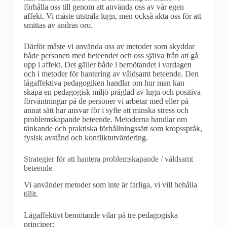
förhålla oss till genom att använda oss av vår egen
affekt. Vi måste utstråla lugn, men också akta oss för att
smittas av andras oro.
Därför måste vi använda oss av metoder som skyddar
både personen med beteendet och oss själva från att gå
upp i affekt. Det gäller både i bemötandet i vardagen
och i metoder för hantering av våldsamt beteende. Den
lågaffektiva pedagogiken handlar om hur man kan
skapa en pedagogisk miljö präglad av lugn och positiva
förväntningar på de personer vi arbetar med eller på
annat sätt har ansvar för i syfte att minska stress och
problemskapande beteende. Metoderna handlar om
tänkande och praktiska förhållningssätt som kropsspråk,
fysisk avstånd och konfliktutvärdering.
Strategier för att hantera problemskapande / våldsamt
beteende
Vi använder metoder som inte är farliga, vi vill behålla
tillit.
Lågaffektivt bemötande vilar på tre pedagogiska
principer: