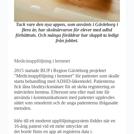
Tack vare den nya appen, som använts i Gävleborg i
flera år, har skolnärvaron för elever med adhd
förbättrats. Och många föräldrar har sluppit ta ledigt
från jobbet.
Medicinuppföljning i hemmet
2015 startade BUP i Region Gävleborg projektet
”Medicinuppföljning i hemmet” för patienter som skulle
starta behandling med ADHD-läkemedel. Patienterna
fick låna blodtrycksmätare för att sköta registrering av
mätvärden hemma. Eftersom sms eller mail inte får
använda i kommunikationen med patienter upplevdes
sättet som omodernt och de unga patienterna ifrågasatte
metoden.
Idén till ett modernt uppföljningssystem föddes när en
16-årig patient vid ett möte uttryckte att
det borde finns en app att registrera data i.