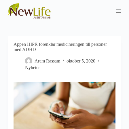
S
k
i
p
t
o
c
o
Appen HIPR förenklar medicineringen till personer
n
med ADHD
t
e
Aram Rassam
oktober 5, 2020
n
t
Nyheter