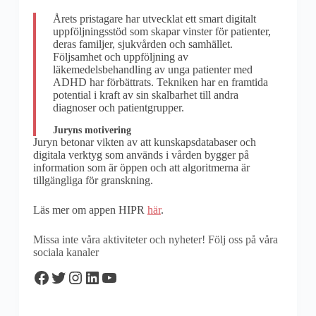
Årets pristagare har utvecklat ett smart digitalt
uppföljningsstöd som skapar vinster för patienter,
deras familjer, sjukvården och samhället.
Följsamhet och uppföljning av
läkemedelsbehandling av unga patienter med
ADHD har förbättrats. Tekniken har en framtida
potential i kraft av sin skalbarhet till andra
diagnoser och patientgrupper.
Juryns motivering
Juryn betonar vikten av att kunskapsdatabaser och
digitala verktyg som används i vården bygger på
information som är öppen och att algoritmerna är
tillgängliga för granskning.
Läs mer om appen HIPR
här
.
Missa inte våra aktiviteter och nyheter! Följ oss på våra
sociala kanaler
Facebook
Twitter
Instagram
LinkedIn
YouTube