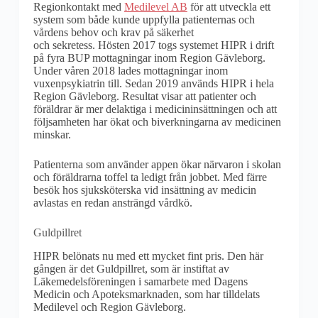
Regionkontakt med
Medilevel AB
för att utveckla ett
system som både kunde uppfylla patienternas och
vårdens behov och krav på säkerhet
och sekretess. Hösten 2017 togs systemet HIPR i drift
på fyra BUP mottagningar inom Region Gävleborg.
Under våren 2018 lades mottagningar inom
vuxenpsykiatrin till. Sedan 2019 används HIPR i hela
Region Gävleborg. Resultat visar att patienter och
föräldrar är mer delaktiga i medicininsättningen och att
följsamheten har ökat och biverkningarna av medicinen
minskar.
Patienterna som använder appen ökar närvaron i skolan
och föräldrarna toffel ta ledigt från jobbet. Med färre
besök hos sjuksköterska vid insättning av medicin
avlastas en redan ansträngd vårdkö.
Guldpillret
HIPR belönats nu med ett mycket fint pris. Den här
gången är det Guldpillret, som är instiftat av
Läkemedelsföreningen i samarbete med Dagens
Medicin och Apoteksmarknaden, som har tilldelats
Medilevel och Region Gävleborg.