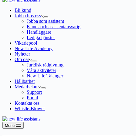
Bli kund
Jobba hos oss
Jobba som assistent
Kund- och assistentansvarig
Handläggare
Lediga tjänster
Vikariepool
New Life Academy
Nyheter
Om oss
Juridisk rådgivning
Våra aktiviteter
New Life Talanger
Hållbarhet
Medarbetare
Support
Portal
Kontakta oss
Whistle-Blower
Menu