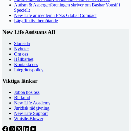
Autism & Aspergerföreningen skriver om Bashar Yousif i
Speciellt
New Life är medlem i FN:s Global Compact
Lågaffektivt bemötande
New Life Assistans AB
Startsida
Nyheter
Om oss
Hållbarhet
Kontakta oss
Integritetspolicy
Viktiga länkar
Jobba hos oss
Bli kund
New Life Academy
Juridisk rådgivning
New Life Support
Whistle-Blower