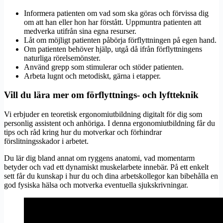
Informera patienten om vad som ska göras och förvissa dig
om att han eller hon har förstått. Uppmuntra patienten att
medverka utifrån sina egna resurser.
Låt om möjligt patienten påbörja förflyttningen på egen hand.
Om patienten behöver hjälp, utgå då ifrån förflyttningens
naturliga rörelsemönster.
Använd grepp som stimulerar och stöder patienten.
Arbeta lugnt och metodiskt, gärna i etapper.
Vill du lära mer om förflyttnings- och lyftteknik
Vi erbjuder en teoretisk ergonomiutbildning digitalt för dig som
personlig assistent och anhöriga. I denna ergonomiutbildning får du
tips och råd kring hur du motverkar och förhindrar
förslitningsskador i arbetet.
Du lär dig bland annat om ryggens anatomi, vad momentarm
betyder och vad ett dynamiskt muskelarbete innebär. På ett enkelt
sett får du kunskap i hur du och dina arbetskollegor kan bibehålla en
god fysiska hälsa och motverka eventuella sjukskrivningar.