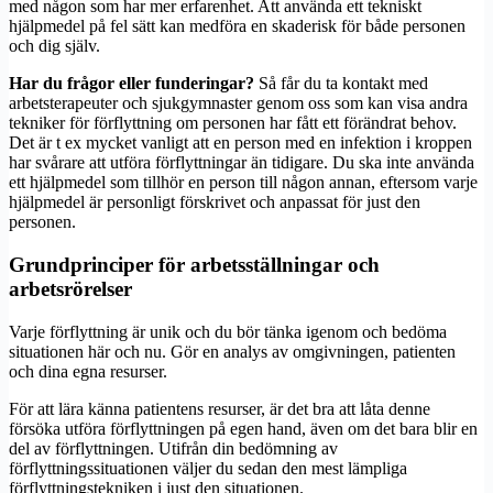
med någon som har mer erfarenhet. Att använda ett tekniskt
hjälpmedel på fel sätt kan medföra en skaderisk för både personen
och dig själv.
Har du frågor eller funderingar?
Så får du ta kontakt med
arbetsterapeuter och sjukgymnaster genom oss som kan visa andra
tekniker för förflyttning om personen har fått ett förändrat behov.
Det är t ex mycket vanligt att en person med en infektion i kroppen
har svårare att utföra förflyttningar än tidigare. Du ska inte använda
ett hjälpmedel som tillhör en person till någon annan, eftersom varje
hjälpmedel är personligt förskrivet och anpassat för just den
personen.
Grundprinciper för arbetsställningar och
arbetsrörelser
Varje förflyttning är unik och du bör tänka igenom och bedöma
situationen här och nu. Gör en analys av omgivningen, patienten
och dina egna resurser.
För att lära känna patientens resurser, är det bra att låta denne
försöka utföra förflyttningen på egen hand, även om det bara blir en
del av förflyttningen. Utifrån din bedömning av
förflyttningssituationen väljer du sedan den mest lämpliga
förflyttningstekniken i just den situationen.